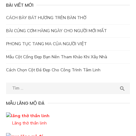
BÀI VIẾT MỚI
CÁCH BÀY BÁT HƯƠNG TRÊN BÀN THỜ
BÀI CÚNG CƠM HÀNG NGÀY CHO NGƯỜI MỚI MẤT
PHONG TỤC TANG MA CỦA NGƯỜI VIỆT
Mẫu Cột Cổng Đẹp Bạn Nên Tham Khảo Khi Xây Nhà
Cách Chọn Cột Đá Đẹp Cho Công Trình Tâm Linh
Kết
TÌM

quả
tìm
MẪU LĂNG MỘ ĐÁ
kiếm
cho:
Lăng thờ thần linh