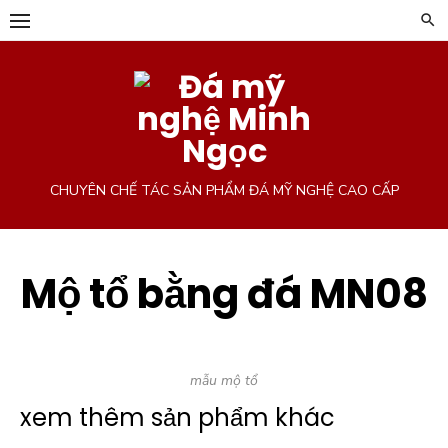
Chuyển
tới
phần
nội
dung
CHUYÊN CHẾ TÁC SẢN PHẨM ĐÁ MỸ NGHỆ CAO CẤP
Mộ tổ bằng đá MN08
mẫu mộ tổ
xem thêm sản phẩm khác