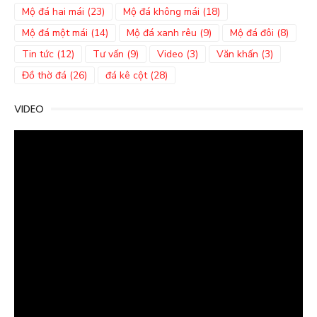
Mộ đá hai mái
(23)
Mộ đá không mái
(18)
Mộ đá một mái
(14)
Mộ đá xanh rêu
(9)
Mộ đá đôi
(8)
Tin tức
(12)
Tư vấn
(9)
Video
(3)
Văn khấn
(3)
Đồ thờ đá
(26)
đá kê cột
(28)
VIDEO