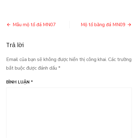
Điều
Mẫu mộ tổ đá MN07
Mộ tổ bằng đá MN09
hướng
Trả lời
bài
viết
Email của bạn sẽ không được hiển thị công khai.
Các trường
bắt buộc được đánh dấu
*
BÌNH LUẬN
*