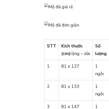
STT
Kích thước
Số
(cm)
rộng – dài
lượng
1
81 x 127
1
ngôi
2
81 x 133
1
ngôi
3
81 x 147
1