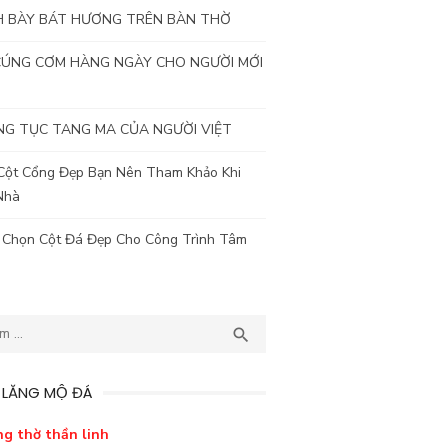
H BÀY BÁT HƯƠNG TRÊN BÀN THỜ
CÚNG CƠM HÀNG NGÀY CHO NGƯỜI MỚI
G TỤC TANG MA CỦA NGƯỜI VIỆT
Cột Cổng Đẹp Bạn Nên Tham Khảo Khi
Nhà
 Chọn Cột Đá Đẹp Cho Công Trình Tâm
TÌM

 LĂNG MỘ ĐÁ