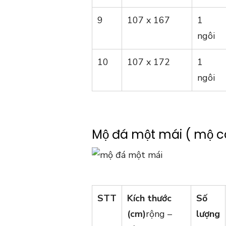
9
107 x 167
1
ngôi
10
107 x 172
1
ngôi
Mộ đá một mái ( mộ c
STT
Kích thước
Số
(cm)
rộng –
lượng