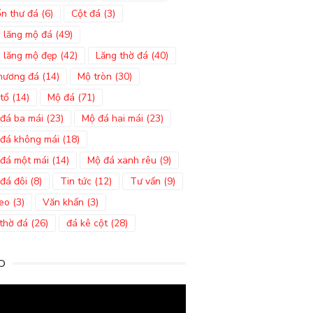
n thư đá
(6)
Cột đá
(3)
 lăng mộ đá
(49)
 lăng mộ đẹp
(42)
Lăng thờ đá
(40)
hương đá
(14)
Mộ tròn
(30)
tổ
(14)
Mộ đá
(71)
đá ba mái
(23)
Mộ đá hai mái
(23)
đá không mái
(18)
đá một mái
(14)
Mộ đá xanh rêu
(9)
đá đôi
(8)
Tin tức
(12)
Tư vấn
(9)
eo
(3)
Văn khấn
(3)
thờ đá
(26)
đá kê cột
(28)
O