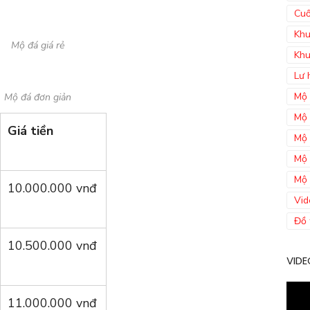
Cuố
Khu
Mộ đá giá rẻ
Khu
Lư 
Mộ 
Mộ đá đơn giản
Mộ 
Giá tiền
Mộ 
Mộ 
Mộ 
10.000.000 vnđ
Vid
Đồ 
10.500.000 vnđ
VIDE
11.000.000 vnđ