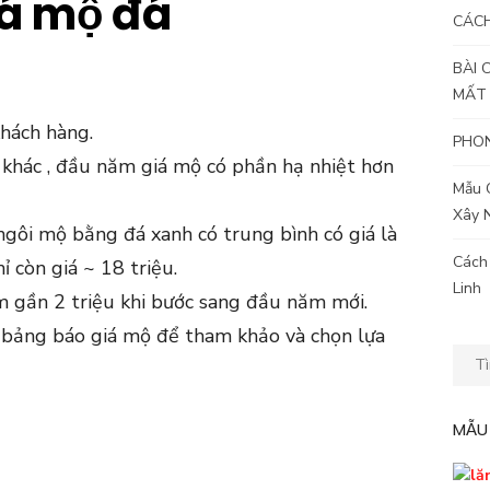
á mộ đá
CÁC
BÀI 
MẤT
khách hàng.
PHON
khác , đầu năm giá mộ có phần hạ nhiệt hơn
Mẫu 
Xây 
ngôi mộ bằng đá xanh có trung bình có giá là
Cách
ỉ còn giá ~ 18 triệu.
Linh
m gần 2 triệu khi bước sang đầu năm mới.
g bảng báo giá mộ để tham khảo và chọn lựa
Kết
quả
tìm
MẪU
kiếm
cho: