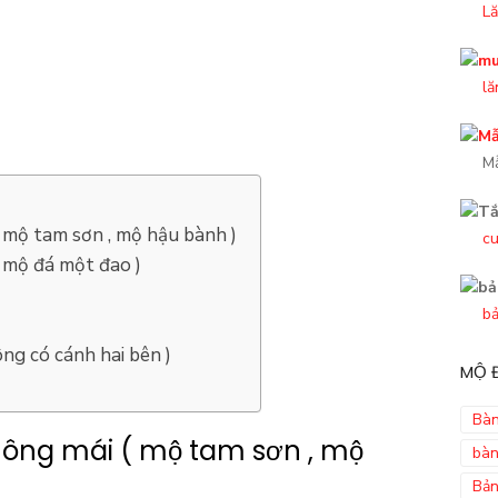
Lă
lă
M
 mộ tam sơn , mộ hậu bành )
cu
, mộ đá một đao )
bả
ông có cánh hai bên )
MỘ Đ
Bàn
hông mái ( mộ tam sơn , mộ
bàn
Bản