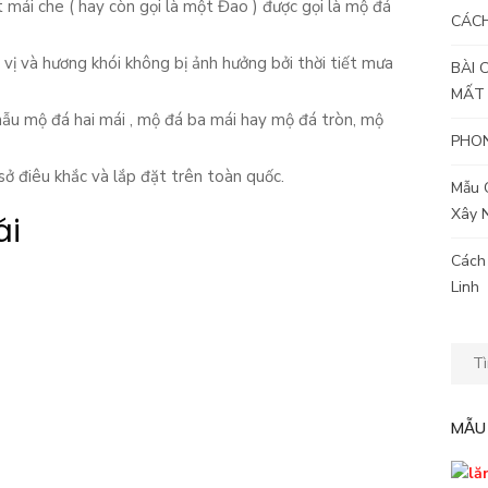
t mái che ( hay còn gọi là một Đao ) được gọi là mộ đá
CÁC
vị và hương khói không bị ảnh hưởng bởi thời tiết mưa
BÀI 
MẤT
ẫu mộ đá hai mái , mộ đá ba mái hay mộ đá tròn, mộ
PHON
ở điêu khắc và lắp đặt trên toàn quốc.
Mẫu 
Xây 
ái
Cách
Linh
Kết
quả
tìm
MẪU
kiếm
cho: