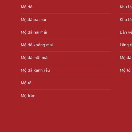
Mộ đá
Khu l
Mộ đá ba mái
Khu l
Mộ đá hai mái
Bản v
Mộ đá không mái
Lăng 
Mộ đá một mái
Mộ đá
Mộ đá xanh rêu
Mộ tổ
Mộ tổ
Mộ tròn