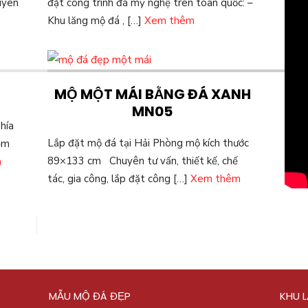
uyên
đặt công trình đá mỹ nghệ trên toàn quốc: –
Khu lăng mộ đá , […]
Xem thêm
MỘ MỘT MÁI BẰNG ĐÁ XANH
MN05
hía
Lắp đặt mộ đá tại Hải Phòng mộ kích thước
ềm
89×133 cm Chuyên tư vấn, thiết kế, chế
m
tác, gia công, lắp đặt công […]
Xem thêm
MẪU MỘ ĐÁ ĐẸP
KHU 