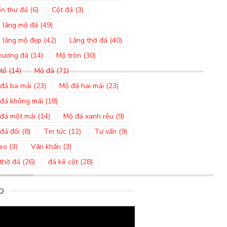
n thư đá
(6)
Cột đá
(3)
 lăng mộ đá
(49)
 lăng mộ đẹp
(42)
Lăng thờ đá
(40)
hương đá
(14)
Mộ tròn
(30)
tổ
(14)
Mộ đá
(71)
đá ba mái
(23)
Mộ đá hai mái
(23)
đá không mái
(18)
đá một mái
(14)
Mộ đá xanh rêu
(9)
đá đôi
(8)
Tin tức
(12)
Tư vấn
(9)
eo
(3)
Văn khấn
(3)
thờ đá
(26)
đá kê cột
(28)
O