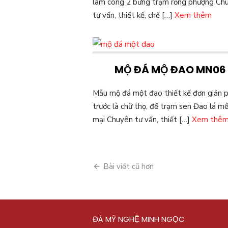
làm cong 2 bưng trạm rồng phượng Ch
tư vấn, thiết kế, chế […]
Xem thêm
MỘ ĐÁ MỘ ĐAO MN06
Mẫu mộ đá một đao thiết kế đơn giản p
trước là chữ thọ, đế trạm sen Đao lá m
mại Chuyên tư vấn, thiết […]
Xem thê
Điều
Bài viết cũ hơn
hướng
bài
viết
ĐÁ MỸ NGHỆ MINH NGỌC