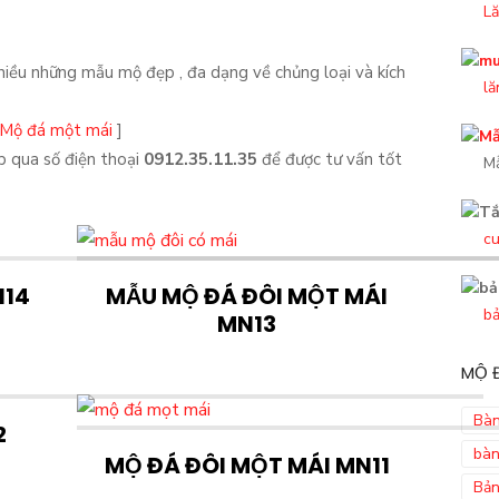
Lă
iều những mẫu mộ đẹp , đa dạng về chủng loại và kích
lă
Mộ đá một mái
]
p qua số điện thoại
0912.35.11.35
để được tư vấn tốt
M
cu
N14
MẪU MỘ ĐÁ ĐÔI MỘT MÁI
bả
MN13
MỘ Đ
Bàn
2
bàn
MỘ ĐÁ ĐÔI MỘT MÁI MN11
Bản