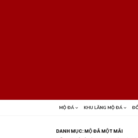
Chuyển
tới
phần
nội
dung
MỘ ĐÁ
KHU LĂNG MỘ ĐÁ
ĐỒ
DANH MỤC:
MỘ ĐÁ MỘT MÁI