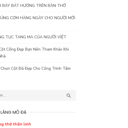
H BÀY BÁT HƯƠNG TRÊN BÀN THỜ
CÚNG CƠM HÀNG NGÀY CHO NGƯỜI MỚI
G TỤC TANG MA CỦA NGƯỜI VIỆT
Cột Cổng Đẹp Bạn Nên Tham Khảo Khi
Nhà
 Chọn Cột Đá Đẹp Cho Công Trình Tâm
TÌM

 LĂNG MỘ ĐÁ