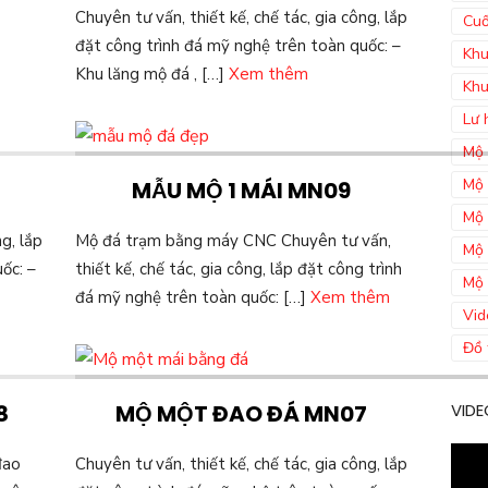
Chuyên tư vấn, thiết kế, chế tác, gia công, lắp
Cuố
đặt công trình đá mỹ nghệ trên toàn quốc: –
Khu
Khu lăng mộ đá , […]
Xem thêm
Khu
Lư 
Mộ 
Mộ 
MẪU MỘ 1 MÁI MN09
Mộ 
ng, lắp
Mộ đá trạm bằng máy CNC Chuyên tư vấn,
Mộ 
ốc: –
thiết kế, chế tác, gia công, lắp đặt công trình
Mộ 
đá mỹ nghệ trên toàn quốc: […]
Xem thêm
Vid
Đồ 
8
MỘ MỘT ĐAO ĐÁ MN07
VIDE
đao
Chuyên tư vấn, thiết kế, chế tác, gia công, lắp