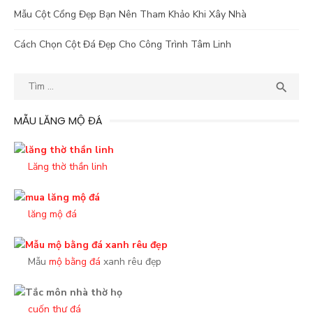
Mẫu Cột Cổng Đẹp Bạn Nên Tham Khảo Khi Xây Nhà
Cách Chọn Cột Đá Đẹp Cho Công Trình Tâm Linh
Kết
TÌM

quả
tìm
MẪU LĂNG MỘ ĐÁ
kiếm
cho:
Lăng thờ thần linh
lăng mộ đá
Mẫu
mộ bằng đá
xanh rêu đẹp
cuốn thư đá