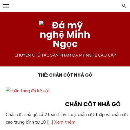
Chuyển
tới
phần
nội
dung
CHUYÊN CHẾ TÁC SẢN PHẨM ĐÁ MỸ NGHỆ CAO CẤP
THẺ:
CHÂN CỘT NHÀ GỖ
CHÂN CỘT NHÀ GỖ
Chân cột nhà gỗ có 2 loại chính. Loại chân cột thấp và chân cột
cao trung bình từ 10 […]
Xem thêm