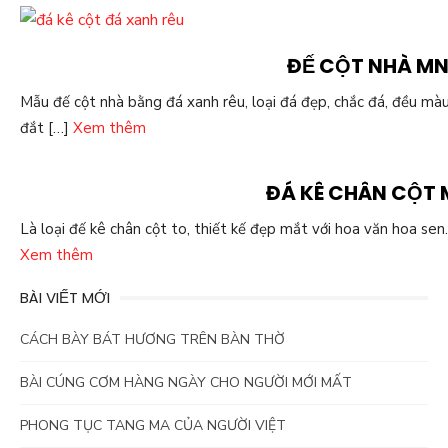
ĐẾ CỘT NHÀ M
Mẫu đế cột nhà bằng đá xanh rêu, loại đá đẹp, chắc đá, đều mà
đắt […]
Xem thêm
ĐÁ KÊ CHÂN CỘT 
Là loại đế kê chân cột to, thiết kế đẹp mắt với hoa văn hoa sen
Xem thêm
BÀI VIẾT MỚI
CÁCH BÀY BÁT HƯƠNG TRÊN BÀN THỜ
BÀI CÚNG CƠM HÀNG NGÀY CHO NGƯỜI MỚI MẤT
PHONG TỤC TANG MA CỦA NGƯỜI VIỆT