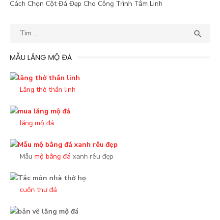
Cách Chọn Cột Đá Đẹp Cho Công Trình Tâm Linh
Kết
TÌM

quả
tìm
MẪU LĂNG MỘ ĐÁ
kiếm
cho:
Lăng thờ thần linh
lăng mộ đá
Mẫu
mộ bằng đá
xanh rêu đẹp
cuốn thư đá