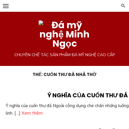
Chuyển
tới
phần
nội
dung
CHUYÊN CHẾ TÁC SẢN PHẨM ĐÁ MỸ NGHỆ CAO CẤP
THẺ:
CUỐN THƯ ĐÁ NHÀ THỜ
Ý NGHĨA CỦA CUỐN THƯ ĐÁ
Ý nghĩa của cuốn thư đá Ngoài công dụng che chắn những luồng 
linh. […]
Xem thêm