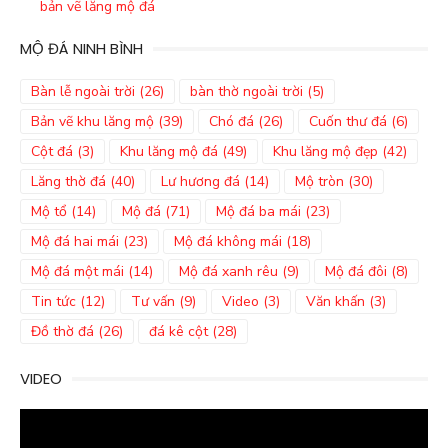
bản vẽ lăng mộ đá
MỘ ĐÁ NINH BÌNH
Bàn lễ ngoài trời
(26)
bàn thờ ngoài trời
(5)
Bản vẽ khu lăng mộ
(39)
Chó đá
(26)
Cuốn thư đá
(6)
Cột đá
(3)
Khu lăng mộ đá
(49)
Khu lăng mộ đẹp
(42)
Lăng thờ đá
(40)
Lư hương đá
(14)
Mộ tròn
(30)
Mộ tổ
(14)
Mộ đá
(71)
Mộ đá ba mái
(23)
Mộ đá hai mái
(23)
Mộ đá không mái
(18)
Mộ đá một mái
(14)
Mộ đá xanh rêu
(9)
Mộ đá đôi
(8)
Tin tức
(12)
Tư vấn
(9)
Video
(3)
Văn khấn
(3)
Đồ thờ đá
(26)
đá kê cột
(28)
VIDEO