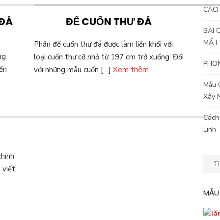
CÁC
 ĐÁ
ĐẾ CUỐN THƯ ĐÁ
BÀI 
MẤT
Phần đế cuốn thư đá được làm liền khối với
ng
loại cuốn thư cỡ nhỏ từ 197 cm trở xuống. Đối
PHON
ến
với những mẫu cuốn […]
Xem thêm
Mẫu 
Xây 
Cách
Linh
chính
Kết
 viết
quả
tìm
MẪU
kiếm
cho: