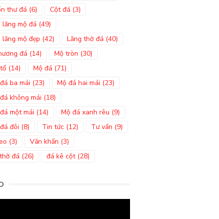
n thư đá
(6)
Cột đá
(3)
 lăng mộ đá
(49)
 lăng mộ đẹp
(42)
Lăng thờ đá
(40)
hương đá
(14)
Mộ tròn
(30)
tổ
(14)
Mộ đá
(71)
đá ba mái
(23)
Mộ đá hai mái
(23)
đá không mái
(18)
đá một mái
(14)
Mộ đá xanh rêu
(9)
đá đôi
(8)
Tin tức
(12)
Tư vấn
(9)
eo
(3)
Văn khấn
(3)
thờ đá
(26)
đá kê cột
(28)
O