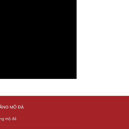
LĂNG MỘ ĐÁ
ăng mộ đá