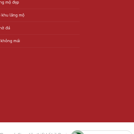
ăng mộ đẹp
ẽ khu lăng mộ
thờ đá
 không mái