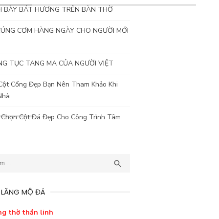
H BÀY BÁT HƯƠNG TRÊN BÀN THỜ
CÚNG CƠM HÀNG NGÀY CHO NGƯỜI MỚI
G TỤC TANG MA CỦA NGƯỜI VIỆT
Cột Cổng Đẹp Bạn Nên Tham Khảo Khi
Nhà
 Chọn Cột Đá Đẹp Cho Công Trình Tâm
TÌM

 LĂNG MỘ ĐÁ