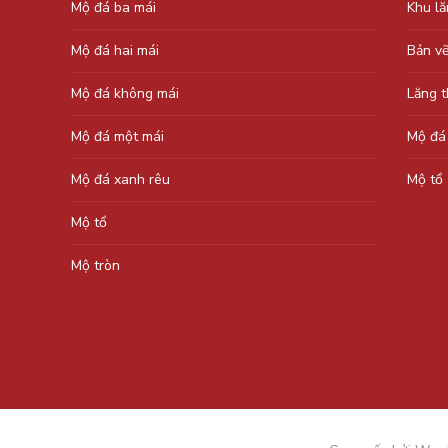
Mộ đá ba mái
Khu l
Mộ đá hai mái
Bản v
Mộ đá không mái
Lăng 
Mộ đá một mái
Mộ đá
Mộ đá xanh rêu
Mộ tổ
Mộ tổ
Mộ tròn