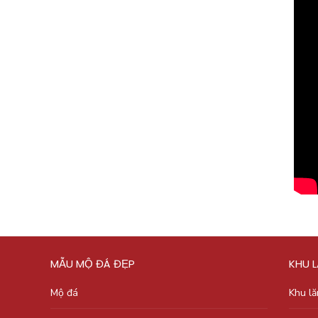
MẪU MỘ ĐÁ ĐẸP
KHU 
Mộ đá
Khu l