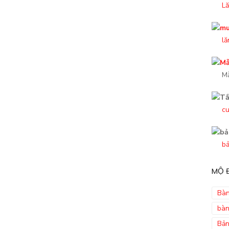
Lă
lă
M
cu
bả
MỘ Đ
Bàn
bàn
Bản