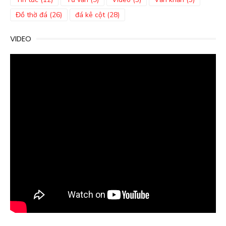
Đồ thờ đá
(26)
đá kê cột
(28)
VIDEO