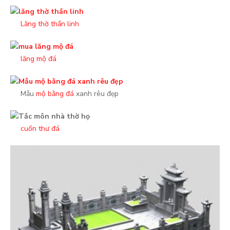
cho:
Lăng thờ thần linh
lăng mộ đá
Mẫu
mộ bằng đá
xanh rêu đẹp
cuốn thư đá