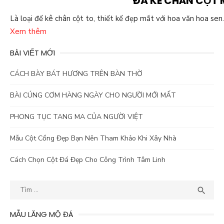
ĐÁ KÊ CHÂN CỘT 
Là loại đế kê chân cột to, thiết kế đẹp mắt với hoa văn hoa sen
Xem thêm
BÀI VIẾT MỚI
CÁCH BÀY BÁT HƯƠNG TRÊN BÀN THỜ
BÀI CÚNG CƠM HÀNG NGÀY CHO NGƯỜI MỚI MẤT
PHONG TỤC TANG MA CỦA NGƯỜI VIỆT
Mẫu Cột Cổng Đẹp Bạn Nên Tham Khảo Khi Xây Nhà
Cách Chọn Cột Đá Đẹp Cho Công Trình Tâm Linh
Kết
TÌM

quả
tìm
MẪU LĂNG MỘ ĐÁ
kiếm