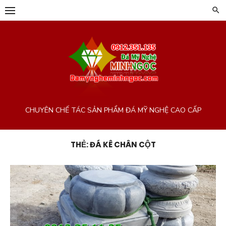
Chuyển
tới
phần
nội
dung
CHUYÊN CHẾ TÁC SẢN PHẨM ĐÁ MỸ NGHỆ CAO CẤP
THẺ:
ĐÁ KÊ CHÂN CỘT