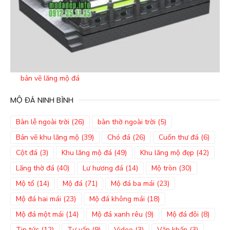
bản vẽ lăng mộ đá
MỘ ĐÁ NINH BÌNH
Bàn lễ ngoài trời
(26)
bàn thờ ngoài trời
(5)
Bản vẽ khu lăng mộ
(39)
Chó đá
(26)
Cuốn thư đá
(6)
Cột đá
(3)
Khu lăng mộ đá
(49)
Khu lăng mộ đẹp
(42)
Lăng thờ đá
(40)
Lư hương đá
(14)
Mộ tròn
(30)
Mộ tổ
(14)
Mộ đá
(71)
Mộ đá ba mái
(23)
Mộ đá hai mái
(23)
Mộ đá không mái
(18)
Mộ đá một mái
(14)
Mộ đá xanh rêu
(9)
Mộ đá đôi
(8)
Tin tức
(12)
Tư vấn
(9)
Video
(3)
Văn khấn
(3)