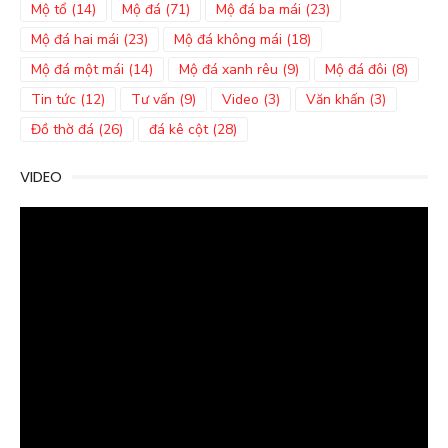
Mộ tổ
(14)
Mộ đá
(71)
Mộ đá ba mái
(23)
Mộ đá hai mái
(23)
Mộ đá không mái
(18)
Mộ đá một mái
(14)
Mộ đá xanh rêu
(9)
Mộ đá đôi
(8)
Tin tức
(12)
Tư vấn
(9)
Video
(3)
Văn khấn
(3)
Đồ thờ đá
(26)
đá kê cột
(28)
VIDEO