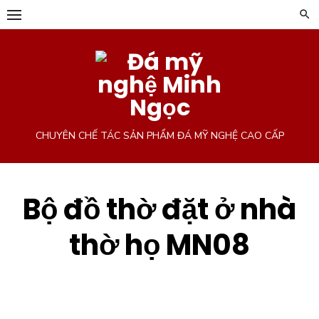
Chuyển
tới
phần
nội
dung
CHUYÊN CHẾ TÁC SẢN PHẨM ĐÁ MỸ NGHỆ CAO CẤP
Bộ đồ thờ đặt ở nhà
thờ họ MN08