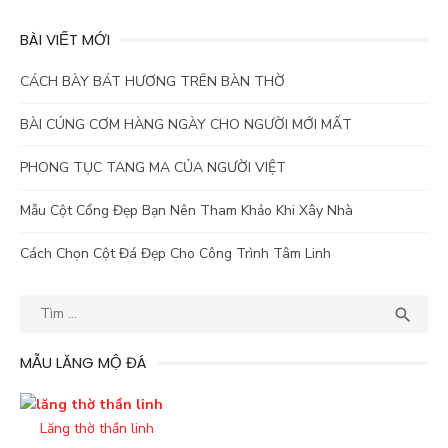
BÀI VIẾT MỚI
CÁCH BÀY BÁT HƯƠNG TRÊN BÀN THỜ
BÀI CÚNG CƠM HÀNG NGÀY CHO NGƯỜI MỚI MẤT
PHONG TỤC TANG MA CỦA NGƯỜI VIỆT
Mẫu Cột Cổng Đẹp Bạn Nên Tham Khảo Khi Xây Nhà
Cách Chọn Cột Đá Đẹp Cho Công Trình Tâm Linh
Kết
TÌM

quả
tìm
MẪU LĂNG MỘ ĐÁ
kiếm
cho:
Lăng thờ thần linh