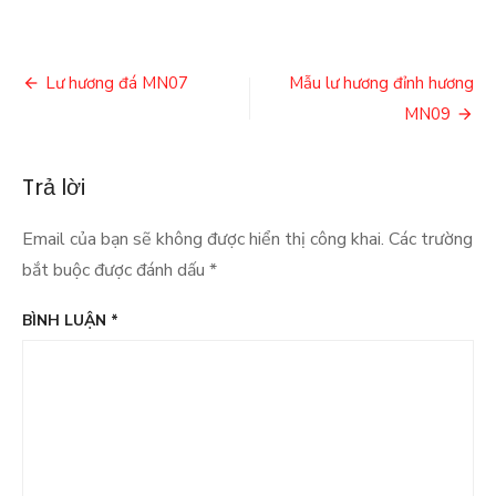
Điều
Lư hương đá MN07
Mẫu lư hương đỉnh hương
hướng
MN09
bài
Trả lời
viết
Email của bạn sẽ không được hiển thị công khai.
Các trường
bắt buộc được đánh dấu
*
BÌNH LUẬN
*