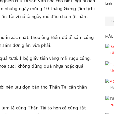
nghiên cứu Di sản Văn hóa cho biết, người dân
Linh
m nhưng ngày mùng 10 tháng Giêng (âm lịch)
Thần Tài vì nó là ngày mở đầu cho một năm
Kết
quả
tìm
MẪU
huẩn xác nhất, theo ông Biền, đồ lễ sắm cúng
kiếm
cho:
 sắm đơn giản, vừa phải.
Lă
quả tươi, 1 bộ giấy tiền vàng mã, rượu cúng,
 hoa tươi, không dùng quả nhựa hoặc quả
lă
ời nên lau dọn bàn thờ Thần Tài cẩn thận,
M
cu
n làm lễ cúng Thần Tài to hơn cả cúng tất