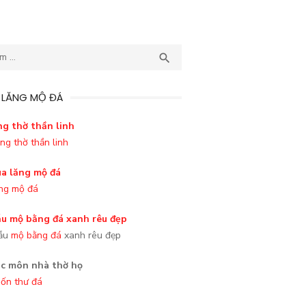
TÌM

 LĂNG MỘ ĐÁ
ng thờ thần linh
ng mộ đá
ẫu
mộ bằng đá
xanh rêu đẹp
ốn thư đá