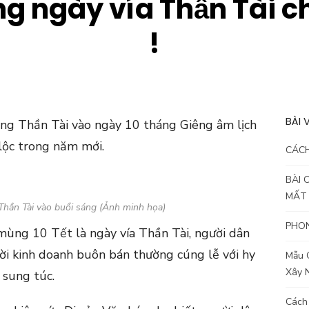
g ngày vía Thần Tài c
!
BÀI 
ng Thần Tài vào ngày 10 tháng Giêng âm lịch
lộc trong năm mới.
CÁC
BÀI 
MẤT
Thần Tài vào buổi sáng (Ảnh minh họa)
PHON
mùng 10 Tết là ngày vía Thần Tài, người dân
ời kinh doanh buôn bán thường cúng lễ với hy
Mẫu 
Xây 
 sung túc.
Cách