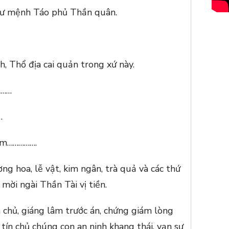
 Tư mệnh Táo phủ Thần quân.
nh, Thổ địa cai quản trong xứ này.
………
…
ăm…………….
ng hoa, lễ vật, kim ngân, trà quả và các thứ
 mời ngài Thần Tài vị tiền.
n chủ, giáng lâm trước án, chứng giám lòng
 tín chủ chúng con an ninh khang thái, vạn sự