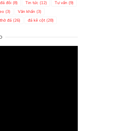
đá đôi
(8)
Tin tức
(12)
Tư vấn
(9)
eo
(3)
Văn khấn
(3)
thờ đá
(26)
đá kê cột
(28)
O