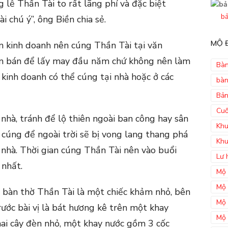
g lễ Thần Tài to rất lãng phí và đặc biệt
bả
 chú ý”, ông Biền chia sẻ.
MỘ Đ
n kinh doanh nên cúng Thần Tài tại văn
ôn bán để lấy may đầu năm chứ không nên làm
Bàn
 kinh doanh có thể cúng tại nhà hoặc ở các
bàn
Bản
Cuố
nhà, tránh để lộ thiên ngoài ban công hay sân
Khu
 cúng để ngoài trời sẽ bị vong lang thang phá
Khu
 nhà. Thời gian cúng Thần Tài nên vào buổi
Lư 
 nhất.
Mộ 
Mộ 
 bàn thờ Thần Tài là một chiếc khảm nhỏ, bên
Mộ 
rước bài vị là bát hương kê trên một khay
Mộ 
 hai cây đèn nhỏ, một khay nước gồm 3 cốc