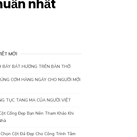
huẩn nhất
VIẾT MỚI
H BÀY BÁT HƯƠNG TRÊN BÀN THỜ
CÚNG CƠM HÀNG NGÀY CHO NGƯỜI MỚI
G TỤC TANG MA CỦA NGƯỜI VIỆT
Cột Cổng Đẹp Bạn Nên Tham Khảo Khi
Nhà
 Chọn Cột Đá Đẹp Cho Công Trình Tâm