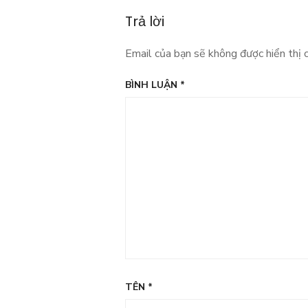
hướng
Trả lời
bài
viết
Email của bạn sẽ không được hiển thị c
BÌNH LUẬN
*
TÊN
*