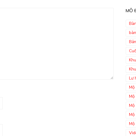
MỘ Đ
Bàn
bàn
Bản
Cuố
Khu
Khu
Lư 
Mộ 
Mộ 
Mộ 
Mộ 
Mộ 
Vid