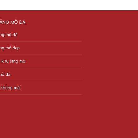
LĂNG MỘ ĐÁ
ăng mộ đá
ăng mộ đẹp
ẽ khu lăng mộ
thờ đá
 không mái