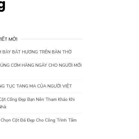
g
VIẾT MỚI
H BÀY BÁT HƯƠNG TRÊN BÀN THỜ
CÚNG CƠM HÀNG NGÀY CHO NGƯỜI MỚI
G TỤC TANG MA CỦA NGƯỜI VIỆT
Cột Cổng Đẹp Bạn Nên Tham Khảo Khi
Nhà
 Chọn Cột Đá Đẹp Cho Công Trình Tâm