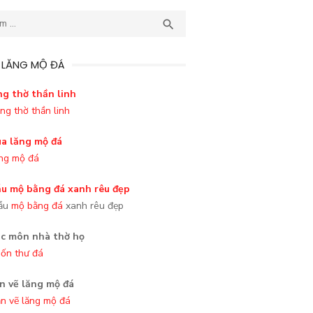
TÌM

 LĂNG MỘ ĐÁ
ng thờ thần linh
ng mộ đá
ẫu
mộ bằng đá
xanh rêu đẹp
ốn thư đá
n vẽ lăng mộ đá