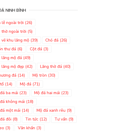
Á NINH BÌNH
 lễ ngoài trời
(26)
 thờ ngoài trời
(5)
 vẽ khu lăng mộ
(39)
Chó đá
(26)
n thư đá
(6)
Cột đá
(3)
 lăng mộ đá
(49)
 lăng mộ đẹp
(42)
Lăng thờ đá
(40)
hương đá
(14)
Mộ tròn
(30)
tổ
(14)
Mộ đá
(71)
đá ba mái
(23)
Mộ đá hai mái
(23)
đá không mái
(18)
đá một mái
(14)
Mộ đá xanh rêu
(9)
đá đôi
(8)
Tin tức
(12)
Tư vấn
(9)
eo
(3)
Văn khấn
(3)