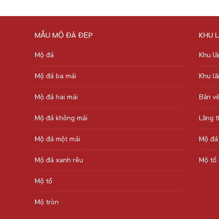
MẪU MỘ ĐÁ ĐẸP
KHU 
Mộ đá
Khu l
Mộ đá ba mái
Khu l
Mộ đá hai mái
Bản v
Mộ đá không mái
Lăng 
Mộ đá một mái
Mộ đá
Mộ đá xanh rêu
Mộ tổ
Mộ tổ
Mộ tròn