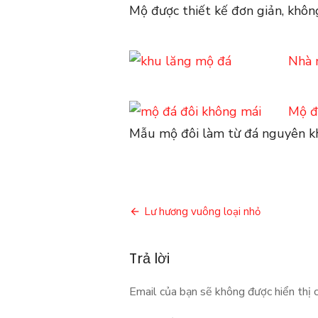
Mộ được thiết kế đơn giản, khô
Nhà 
Mộ đ
Mẫu mộ đôi làm từ đá nguyên kh
Điều
Lư hương vuông loại nhỏ
hướng
Trả lời
bài
viết
Email của bạn sẽ không được hiển thị c