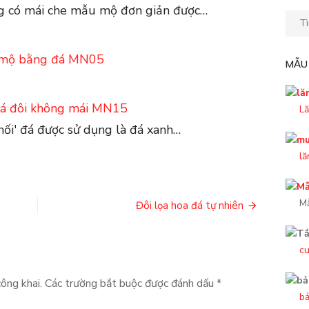
ng có mái che mẫu mộ đơn giản được…
Kết
quả
tìm
mộ bằng đá MN05
MẪU
kiếm
cho:
á đôi không mái MN15
Lă
ối' đá được sử dụng là đá xanh…
lă
M
Đôi lọa hoa đá tự nhiên
cu
ông khai.
Các trường bắt buộc được đánh dấu
*
bả