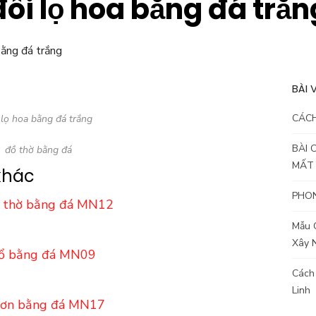
đôi lọ hoa bằng đá trắn
BÀI 
CÁC
 lọ hoa bằng đá trắng
BÀI 
đồ thờ bằng đá
MẤT
khác
PHON
 thờ bằng đá MN12
Mẫu 
Xây 
ổ bằng đá MN09
Cách
Linh
ơn bằng đá MN17