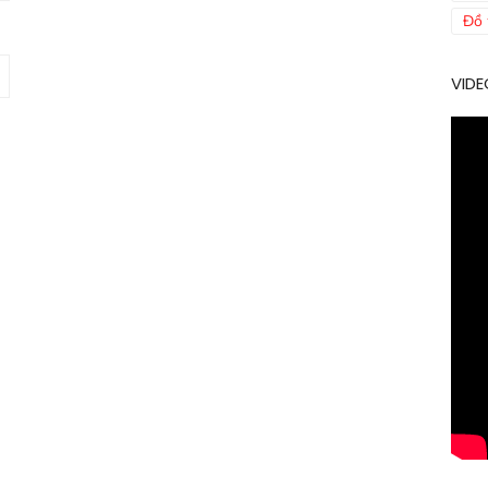
Đồ 
VIDE