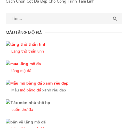
Cách Chọn Cột Đá Đẹp Cho Công Trình Tâm Linh
Kết
TÌM

quả
tìm
MẪU LĂNG MỘ ĐÁ
kiếm
cho:
Lăng thờ thần linh
lăng mộ đá
Mẫu
mộ bằng đá
xanh rêu đẹp
cuốn thư đá