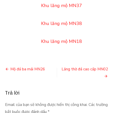
Khu lăng mộ MN37
Khu lăng mộ MN38
Khu lăng mộ MN18
Điều
Mộ đá ba mái MN26
Lăng thờ đá cao cấp MN02
hướng
bài
Trả lời
viết
Email của bạn sẽ không được hiển thị công khai.
Các trường
bắt buộc được đánh dấu
*