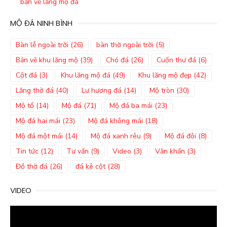
bản vẽ lăng mộ đá
MỘ ĐÁ NINH BÌNH
Bàn lễ ngoài trời
(26)
bàn thờ ngoài trời
(5)
Bản vẽ khu lăng mộ
(39)
Chó đá
(26)
Cuốn thư đá
(6)
Cột đá
(3)
Khu lăng mộ đá
(49)
Khu lăng mộ đẹp
(42)
Lăng thờ đá
(40)
Lư hương đá
(14)
Mộ tròn
(30)
Mộ tổ
(14)
Mộ đá
(71)
Mộ đá ba mái
(23)
Mộ đá hai mái
(23)
Mộ đá không mái
(18)
Mộ đá một mái
(14)
Mộ đá xanh rêu
(9)
Mộ đá đôi
(8)
Tin tức
(12)
Tư vấn
(9)
Video
(3)
Văn khấn
(3)
Đồ thờ đá
(26)
đá kê cột
(28)
VIDEO