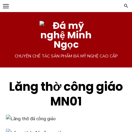
Chuyển
tới
phần
nội
dung
CHUYÊN CHẾ TÁC SẢN PHẨM ĐÁ MỸ NGHỆ CAO CẤP
Lăng thờ công giáo
MN01