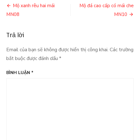
Điều
Mộ xanh rêu hai mái
Mộ đá cao cấp có mái che
hướng
MN08
MN10
bài
Trả lời
viết
Email của bạn sẽ không được hiển thị công khai.
Các trường
bắt buộc được đánh dấu
*
BÌNH LUẬN
*