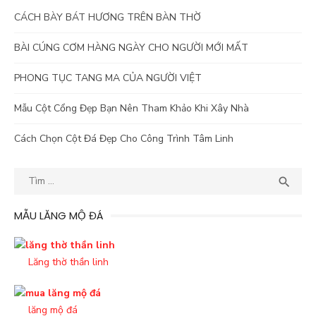
CÁCH BÀY BÁT HƯƠNG TRÊN BÀN THỜ
BÀI CÚNG CƠM HÀNG NGÀY CHO NGƯỜI MỚI MẤT
PHONG TỤC TANG MA CỦA NGƯỜI VIỆT
Mẫu Cột Cổng Đẹp Bạn Nên Tham Khảo Khi Xây Nhà
Cách Chọn Cột Đá Đẹp Cho Công Trình Tâm Linh
Kết
TÌM

quả
tìm
MẪU LĂNG MỘ ĐÁ
kiếm
cho:
Lăng thờ thần linh
lăng mộ đá