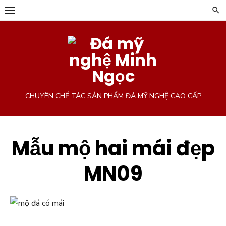
Chuyển
tới
phần
nội
dung
CHUYÊN CHẾ TÁC SẢN PHẨM ĐÁ MỸ NGHỆ CAO CẤP
Mẫu mộ hai mái đẹp
MN09