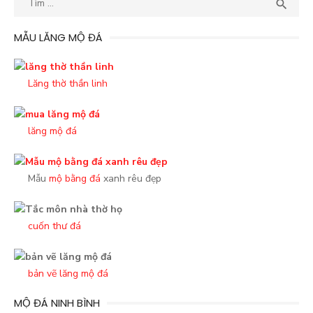
TÌM

quả
tìm
MẪU LĂNG MỘ ĐÁ
kiếm
cho:
Lăng thờ thần linh
lăng mộ đá
Mẫu
mộ bằng đá
xanh rêu đẹp
cuốn thư đá
bản vẽ lăng mộ đá
MỘ ĐÁ NINH BÌNH