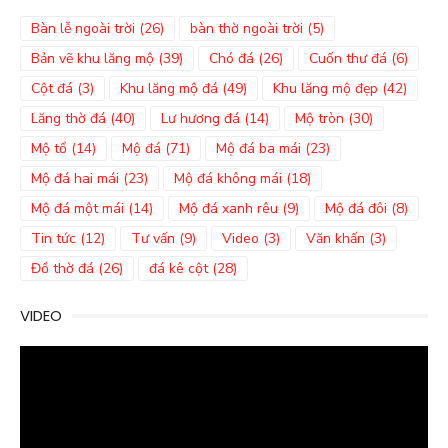
Bàn lễ ngoài trời
(26)
bàn thờ ngoài trời
(5)
Bản vẽ khu lăng mộ
(39)
Chó đá
(26)
Cuốn thư đá
(6)
Cột đá
(3)
Khu lăng mộ đá
(49)
Khu lăng mộ đẹp
(42)
Lăng thờ đá
(40)
Lư hương đá
(14)
Mộ tròn
(30)
Mộ tổ
(14)
Mộ đá
(71)
Mộ đá ba mái
(23)
Mộ đá hai mái
(23)
Mộ đá không mái
(18)
Mộ đá một mái
(14)
Mộ đá xanh rêu
(9)
Mộ đá đôi
(8)
Tin tức
(12)
Tư vấn
(9)
Video
(3)
Văn khấn
(3)
Đồ thờ đá
(26)
đá kê cột
(28)
VIDEO