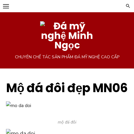
Chuyển
tới
phần
nội
dung
CHUYÊN CHẾ TÁC SẢN PHẨM ĐÁ MỸ NGHỆ CAO CẤP
Mộ đá đôi đẹp MN06
mộ đá đôi