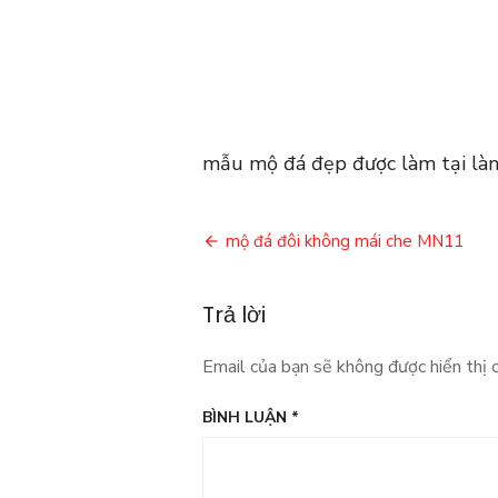
mẫu mộ đá đẹp được làm tại là
Điều
mộ đá đôi không mái che MN11
hướng
Trả lời
bài
viết
Email của bạn sẽ không được hiển thị c
BÌNH LUẬN
*