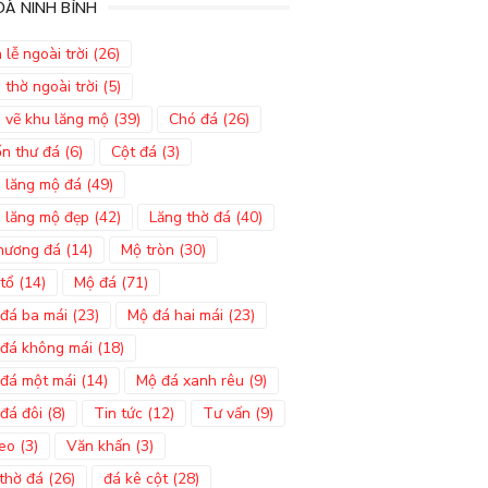
Á NINH BÌNH
 lễ ngoài trời
(26)
 thờ ngoài trời
(5)
 vẽ khu lăng mộ
(39)
Chó đá
(26)
n thư đá
(6)
Cột đá
(3)
 lăng mộ đá
(49)
 lăng mộ đẹp
(42)
Lăng thờ đá
(40)
hương đá
(14)
Mộ tròn
(30)
tổ
(14)
Mộ đá
(71)
đá ba mái
(23)
Mộ đá hai mái
(23)
đá không mái
(18)
đá một mái
(14)
Mộ đá xanh rêu
(9)
đá đôi
(8)
Tin tức
(12)
Tư vấn
(9)
eo
(3)
Văn khấn
(3)
thờ đá
(26)
đá kê cột
(28)