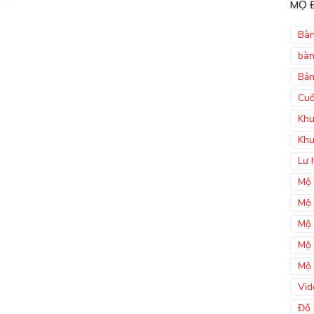
MỘ Đ
Bàn
bàn
Bản
Cuố
Khu
Khu
Lư 
Mộ 
Mộ 
Mộ 
Mộ 
Mộ 
Vid
Đồ 