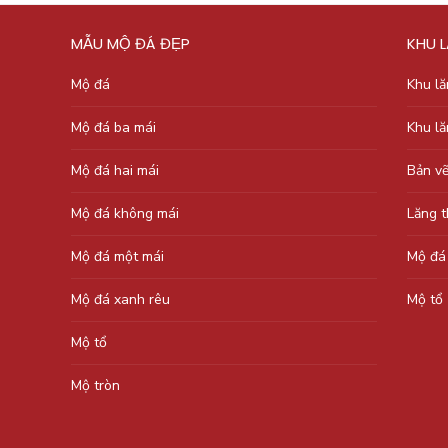
MẪU MỘ ĐÁ ĐẸP
KHU 
Mộ đá
Khu l
Mộ đá ba mái
Khu l
Mộ đá hai mái
Bản v
Mộ đá không mái
Lăng 
Mộ đá một mái
Mộ đá
Mộ đá xanh rêu
Mộ tổ
Mộ tổ
Mộ tròn