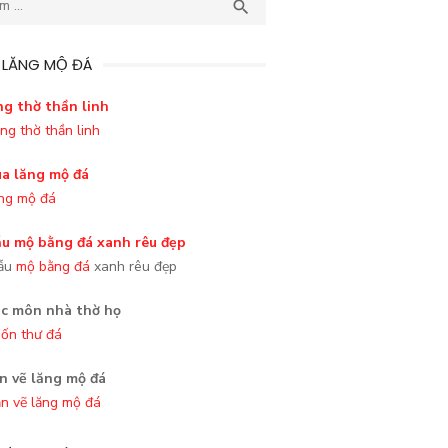
TÌM

 LĂNG MỘ ĐÁ
ng thờ thần linh
ng mộ đá
ẫu
mộ bằng đá
xanh rêu đẹp
ốn thư đá
n vẽ lăng mộ đá