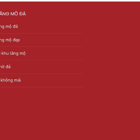
LĂNG MỘ ĐÁ
ăng mộ đá
ăng mộ đẹp
ẽ khu lăng mộ
thờ đá
 không mái