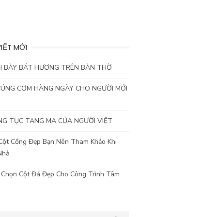
VIẾT MỚI
H BÀY BÁT HƯƠNG TRÊN BÀN THỜ
CÚNG CƠM HÀNG NGÀY CHO NGƯỜI MỚI
G TỤC TANG MA CỦA NGƯỜI VIỆT
Cột Cổng Đẹp Bạn Nên Tham Khảo Khi
Nhà
 Chọn Cột Đá Đẹp Cho Công Trình Tâm